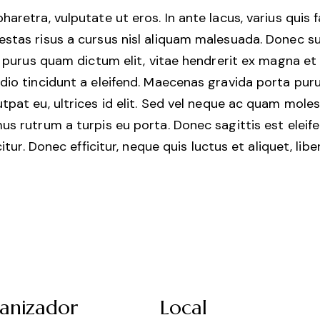
retra, vulputate ut eros. In ante lacus, varius quis faci
stas risus a cursus nisl aliquam malesuada. Donec sus
, purus quam dictum elit, vitae hendrerit ex magna et 
dio tincidunt a eleifend. Maecenas gravida porta puru
tpat eu, ultrices id elit. Sed vel neque ac quam mole
us rutrum a turpis eu porta. Donec sagittis est eleif
citur. Donec efficitur, neque quis luctus et aliquet, l
anizador
Local