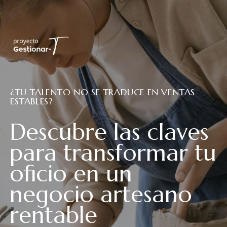
¿TU TALENTO NO SE TRADUCE EN VENTAS
ESTABLES?
Descubre las claves
para transformar tu
oficio en un
negocio artesano
rentable