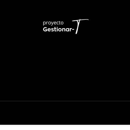
Sobre mí
Mentorías
Metodología
Cursos
C
Política de privacidad
–
Política de cookies
–
Aviso legal